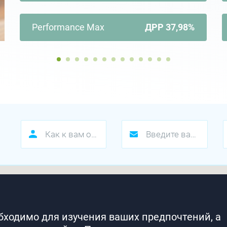
Performance Max
ДРР 37,98%
г
обходимо для изучения ваших предпочтений, а