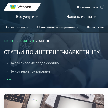
показать номер
Все услуги
Наши клиенты
О компании
Полезные материалы
Контакты
Главная
Аналитика
Статьи
СТАТЬИ ПО ИНТЕРНЕТ-МАРКЕТИНГУ
По поисковому продвижению
По контекстной рекламе
По SMM
По аналитике
По аудитам
По юзабилити