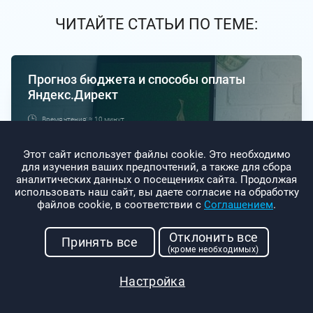
ЧИТАЙТЕ СТАТЬИ ПО ТЕМЕ:
Прогноз бюджета и способы оплаты
Яндекс.Директ
Время чтения: ≈ 10 минут
Читать статью
Этот сайт использует файлы cookie. Это необходимо
для изучения ваших предпочтений, а также для сбора
аналитических данных о посещениях сайта. Продолжая
Как происходит скликивание контекстной
использовать наш сайт, вы даете согласие на обработку
рекламы и как от него защититься
файлов cookie, в соответствии с
Соглашением
.
Время чтения: ≈ 15 минут
Отклонить все
Принять все
Читать статью
(кроме необходимых)
Настройка
Медийная реклама в интернете: виды,
особенности, оценка эффективности