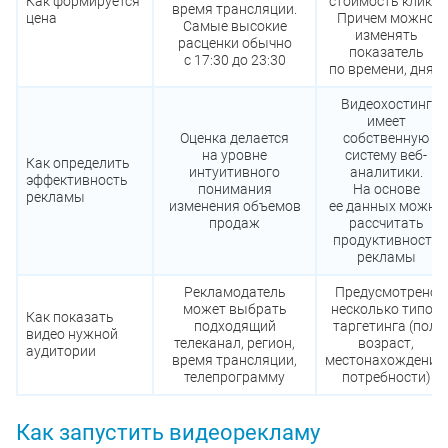
Как формируется
стоимость клика.
время трансляции.
цена
Причем можно
Самые высокие
изменять
расценки обычно
показатель
с 17:30 до 23:30
по времени, дням
Видеохостинг
имеет
Оценка делается
собственную
на уровне
систему веб-
Как определить
интуитивного
аналитики.
эффективность
понимания
На основе
рекламы
изменения объемов
ее данных можно
продаж
рассчитать
продуктивность
рекламы
Рекламодатель
Предусмотрено
может выбрать
несколько типов
Как показать
подходящий
таргетинга (пол,
видео нужной
телеканал, регион,
возраст,
аудитории
время трансляции,
местонахождение,
телепрограмму
потребности)
Как запустить видеорекламу