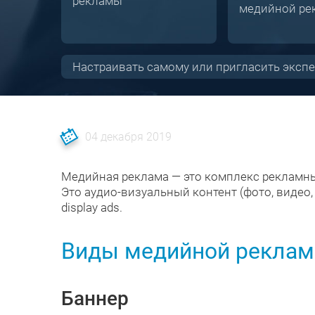
рекламы
медийной ре
Настраивать самому или пригласить экспе
04 декабря 2019
Медийная реклама — это комплекс рекламн
Это аудио-визуальный контент (фото, видео,
display ads.
Виды медийной рекла
Баннер