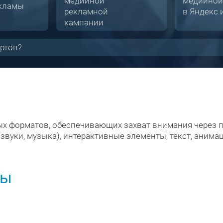
медийной
медийной
кламы
рекламной
в Яндекс 
кампании
ртов?
ых форматов, обеспечивающих захват внимания через 
 звуки, музыка), интерактивные элементы, текст, анима
мы