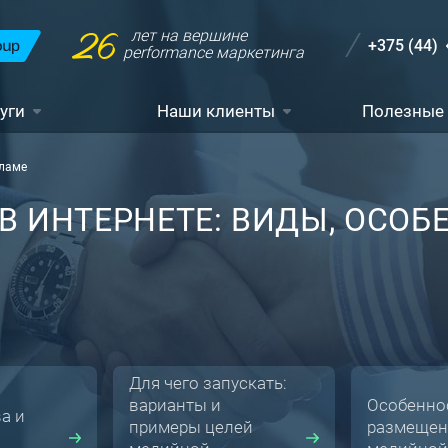
26
лет на вершине
+375 (44)
performance маркетинга
уги
Наши клиенты
Полезные
кламе
 ИНТЕРНЕТЕ: ВИДЫ, ОСОБ
Для чего запускать:
варианты и
Особенно
а и
примеры целей
размещен