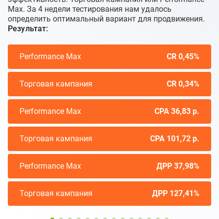
Max. За 4 недели тестирования нам удалось
определить оптимальный вариант для продвижения.
Результат:
Performance Max
CR 0,45%
Торговая кампания
CR 0,34%
Performance Max
CPA 36,83 р.
Торговая кампания
CPA 101,72 р.
Performance Max
ДРР 37,98%
Торговая кампания
ДРР 127,41%