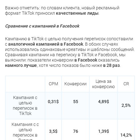
Важно отметить: по словам клиента, новый рекламный
формат TikTok приносил
качественные лиды
.
Сравнение с кампанией в Facebook
Кампанию в TikTok с целью получения переписок сопоставили
с
аналогичной кампанией в Facebook
. В обоих случаях
использовались одинаковые креативы и шаблоны сообщений.
Сравнивая кампании на переписку в TikTok и Facebook, мы
выяснили: показатели конверсии
в Facebook
оказались
намного лучше
, хотя число показов было ниже
в 28 раз
.
Цена за
CPM
Конверсии
CR
конверсию
Кампания с
0,31$
55
4,89$
целью
2,5%
переписок в
TikTok
Кампания с с
целью
3,5$
76
1,39$
переписок в
14,2%