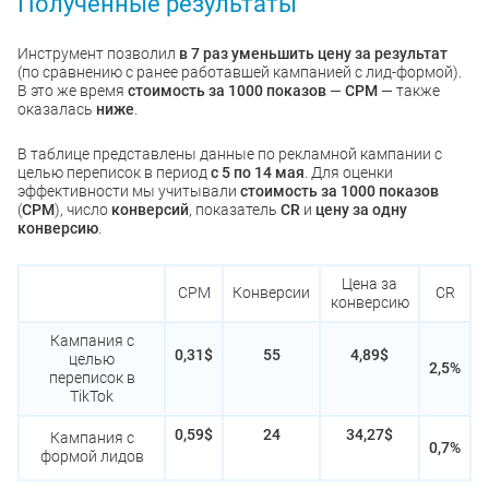
Полученные результаты
Инструмент позволил
в 7 раз уменьшить цену за результат
(по сравнению с ранее работавшей кампанией с лид-формой).
В это же время
стоимость за 1000 показов
—
CPM
— также
оказалась
ниже
.
В таблице представлены данные по рекламной кампании с
целью переписок в период
с 5 по 14 мая
. Для оценки
эффективности мы учитывали
стоимость за 1000 показов
(
CPM
), число
конверсий
, показатель
CR
и
цену за одну
конверсию
.
Цена за
CPM
Конверсии
CR
конверсию
Кампания с
0,31$
55
4,89$
целью
2,5%
переписок в
TikTok
0,59$
24
34,27$
Кампания с
0,7%
формой лидов