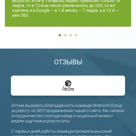
выросло: если в 1-й месяц Яндекс приносил только 16
лидов, то в 12-й их число увеличилось до 200; та же
картина и в Google — в 1-й месяц — 7 лидов, а в 12-й —
уже 383.
ОТЗЫВЫ
й
Хотим выразить благодарность команде Webcom Group
Благо
за работу по SEO-продвижению нашего сайта. Мы начали
оптим
ых
сотрудничество полгода назад и на данный момент
коман
видим ощутимые результаты.
полуг
ляет
поло
С первых дней работы команда проявила высокий
прод