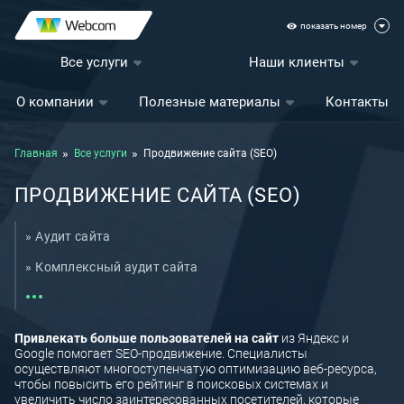
показать номер
Все услуги
Наши клиенты
О компании
Полезные материалы
Контакты
Главная
Все услуги
Продвижение сайта (SEO)
ПРОДВИЖЕНИЕ САЙТА (SEO)
Аудит сайта
Комплексный аудит сайта
Стоимость услуги SEO продвижения сайта
Технический SEO-аудит сайта
Привлекать больше пользователей на сайт
из Яндекс и
Google помогает SEO-продвижение. Специалисты
Аудит юзабилити сайта
осуществляют многоступенчатую оптимизацию веб-ресурса,
чтобы повысить его рейтинг в поисковых системах и
Выход на новые рынки
увеличить число заинтересованных посетителей, которые