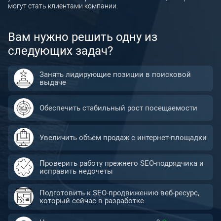
могут стать клиентами компании.
Сопровождение разработки сайта
Аудит конкурентов
Вам нужно решить одну из
Продвижение сайта в Яндекс
следующих задач?
Продвижение сайта в Google
Занять лидирующие позиции в поисковой
SERM — управление репутацией в интернете
выдаче
Продвижение сайта (SEO)
Обеспечить стабильный рост посещаемости
Увеличить объем продаж с интернет-площадки
Проверить работу прежнего SEO-подрядчика и
исправить недочеты
Подготовить к SEO-продвижению веб-ресурс,
который сейчас в разработке