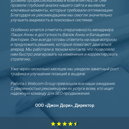
уровень профессионализма и компетентности. Они
проф
,
провели глубокий анализ нашего сайта и выявили
клиен
ключевые моменты, которые требовали оптимизации.
ями в
Благодаря их рекомендациям мы смогли значительно
Благо
льше
улучшить видимость в поисковых системах.
свои 
увели
окий
Особенно хочется отметить оперативность менеджера
клиен
Лашук Анны и доступность Васюк Анны и Балащенко
регу
Виктории. Они всегда готовы ответить на наши вопросы
и предложить решения, которые помогают двигаться
Отдел
вперед. Мы работали в тесном контакте, что позволяло
готов
нам быстро реагировать на изменения и корректировать
откр
Group
стратегию.
сотр
ую
Уже через несколько месяцев мы увидели заметный рост
Мы д
трафика и улучшение позиций в выдаче.
ООО «
партн
Работа с Webcom Group превзошла все наши ожидания.
С уверенностью рекомендуем их услуги всем, кто ищет
СООО
надежную команду для SEO-продвижения.
прод
ООО «Джон Дори», Директор