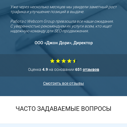
ую
Уже через несколько месяцев мы увидели заметный рост
Мы д
трафика и улучшение позиций в выдаче.
ООО «
партн
Работа с Webcom Group превзошла все наши ожидания.
С уверенностью рекомендуем их услуги всем, кто ищет
СООО
надежную команду для SEO-продвижения.
прод
ООО «Джон Дори», Директор
Оценка
4.9
на основании
651
отзывов
Смотреть все отзывы
ЧАСТО ЗАДАВАЕМЫЕ ВОПРОСЫ