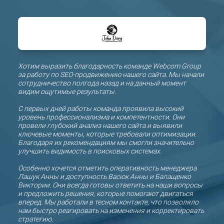
й
Хотим выразить благодарность команде Webcom Group
Благо
за работу по SEO-продвижению нашего сайта. Мы начали
оптим
ых
сотрудничество полгода назад и на данный момент
коман
видим ощутимые результаты.
полуг
ляет
поло
С первых дней работы команда проявила высокий
прод
уровень профессионализма и компетентности. Они
проф
,
провели глубокий анализ нашего сайта и выявили
клиен
ключевые моменты, которые требовали оптимизации.
ями в
Благодаря их рекомендациям мы смогли значительно
Благо
льше
улучшить видимость в поисковых системах.
свои 
увели
окий
Особенно хочется отметить оперативность менеджера
клиен
Лашук Анны и доступность Васюк Анны и Балащенко
регу
Виктории. Они всегда готовы ответить на наши вопросы
и предложить решения, которые помогают двигаться
Отдел
вперед. Мы работали в тесном контакте, что позволяло
готов
нам быстро реагировать на изменения и корректировать
откр
Group
стратегию.
сотр