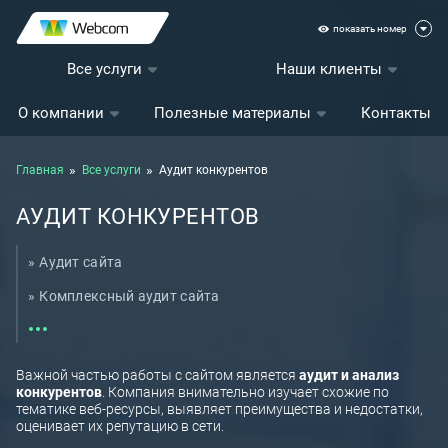
показать номер
Все услуги
Наши клиенты
О компании
Полезные материалы
Контакты
Главная
Все услуги
Аудит конкурентов
АУДИТ КОНКУРЕНТОВ
Аудит сайта
Комплексный аудит сайта
Стоимость услуги SEO продвижения сайта
Технический SEO-аудит сайта
Важной частью работы с сайтом является
аудит и анализ
конкурентов
. Компания внимательно изучает схожие по
Аудит юзабилити сайта
тематике веб-ресурсы, выявляет преимущества и недостатки,
оценивает их репутацию в сети.
Выход на новые рынки