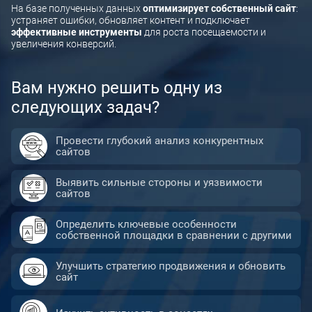
На базе полученных данных
оптимизирует собственный сайт
:
Сопровождение разработки сайта
устраняет ошибки, обновляет контент и подключает
эффективные инструменты
для роста посещаемости и
Аудит конкурентов
увеличения конверсий.
Продвижение сайта в Яндекс
Вам нужно решить одну из
Продвижение сайта в Google
следующих задач?
SERM — управление репутацией в интернете
Продвижение сайта (SEO)
Провести глубокий анализ конкурентных
сайтов
Выявить сильные стороны и уязвимости
сайтов
Определить ключевые особенности
собственной площадки в сравнении с другими
Улучшить стратегию продвижения и обновить
сайт