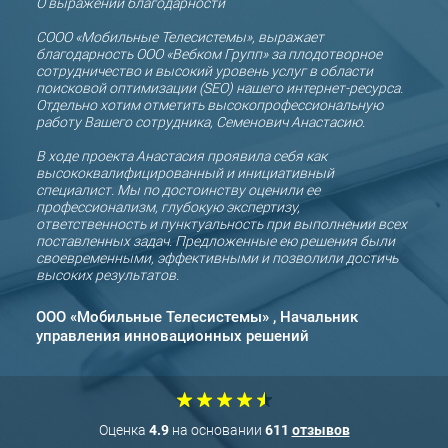
О выражении благодарности
с
ООО «
 и
регул
СООО «Мобильные Телесистемы», выражает
компа
благодарность ООО «Вебком Групп» за плодотворное
2019 
сотрудничество и высокий уровень услуг в области
о
прил
поисковой оптимизации (SEO) нашего интернет-ресурса.
Отдельно хотим отметить высокопрофессиональную
За вр
работу Вашего сотрудника, Семенович Анастасию.
прод
систе
нтам.
В ходе проекта Анастасия проявила себя как
поиск
высококвалифицированный и инициативный
моби
специалист. Мы по достоинству оценили ее
особ
профессионализм, глубокую экспертизу,
орган
ответственность и пунктуальность при выполнении всех
ориен
поставленных задач. Предложенные ею решения были
своевременными, эффективными и позволили достичь
За в
высоких результатов.
значи
посе
ООО «Мобильные Телесистемы» , Начальник
прио
улучш
управления инновационных решений
Play 
В ход
заре
подр
Оценка
4.9
на основании
611
отзывов
рабо