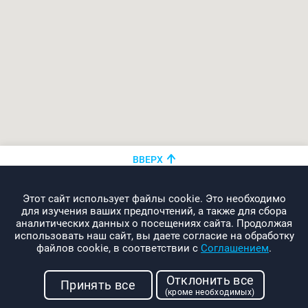
ВВЕРХ
+375 (44)
показать номер
Этот сайт использует файлы cookie. Это необходимо
info@promo-webcom.by
для изучения ваших предпочтений, а также для сбора
аналитических данных о посещениях сайта. Продолжая
использовать наш сайт, вы даете согласие на обработку
файлов cookie, в соответствии с
Соглашением
.
© 2000-2026. Webcom Performance
Отклонить все
г. Минск, ул. Свердлова, 11-332
Принять все
(кроме необходимых)
УНП: 190437288