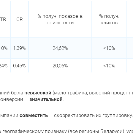
% получ. показов в
% получ.
TR
CR
поиск. сети
кликов
,10%
1,39%
24,62%
<10%
,24%
0,45%
20,06%
<10%
паний была
невысокой
(мало трафика, высокий процент 
 конверсии —
значительной
.
кампании
совместить
— скорректировать их группировку
о географическому признаку (все регионы Беларуси), у