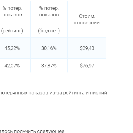
% потер.
% потер.
показов
показов
Стоим.
конверсии
(рейтинг)
(бюджет)
45,22%
30,16%
$29,43
42,07%
37,87%
$76,97
потерянных показов из-за рейтинга и низкий
.
далось получить следующее: