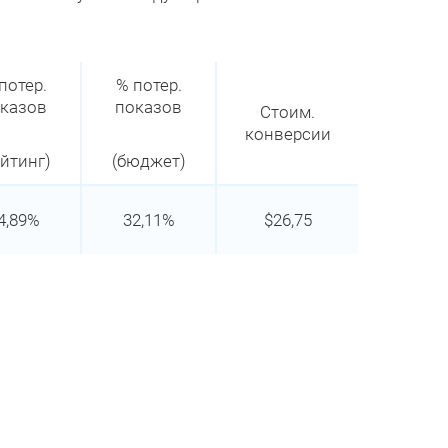
потер.
% потер.
казов
показов
Стоим.
конверсии
ейтинг)
(бюджет)
4,89%
32,11%
$26,75