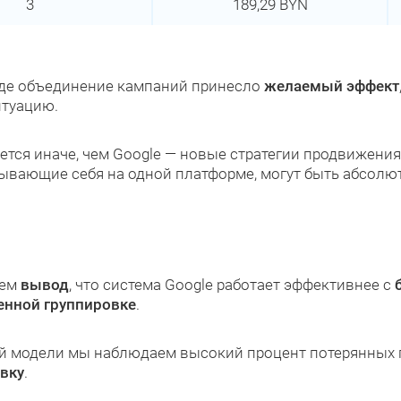
3
189,29 BYN
 где объединение кампаний принесло
желаемый эффект
итуацию.
тся иначе, чем Google — новые стратегии продвижения
зывающие себя на одной платформе, могут быть абсолю
аем
вывод
, что система Google работает эффективнее с
енной группировке
.
ой модели мы наблюдаем высокий процент потерянных п
вку
.