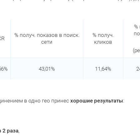
% 
по
% получ. показов в поиск.
% получ.
CR
сети
кликов
(р
56%
43,01%
11,64%
2
динением в одно гео принес
хорошие результаты
:
в 2 раза
,