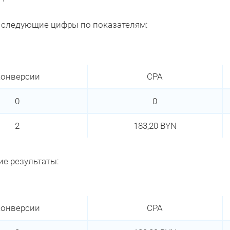
 следующие цифры по показателям:
онверсии
CPA
0
0
2
183,20 BYN
ие результаты:
онверсии
CPA