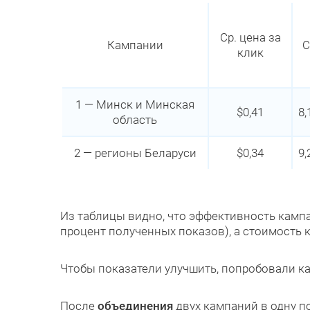
Ср. цена за
Кампании
C
клик
1 — Минск и Минская
$0,41
8
область
2 — регионы Беларуси
$0,34
9
Из таблицы видно, что эффективность кам
процент полученных показов), а стоимость
Чтобы показатели улучшить, попробовали 
После
объединения
двух кампаний в одну п