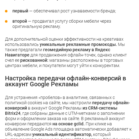
первый
— обеспечивал рост узнаваемости бренда;
второй
— продвигал услугу сборки мебели через
оригинальную рекламу.
Для дополнительной оценки эффективности на креативах
использовались
уникальные рекламные промокоды.
Мы
также предлагали
геомедийную рекламу в Яндекс
Навигаторе
для продвижения офлайн-точек, однако клиент
счел ее
рискованной:
магазины расположены в торговых
центрах мебели, и покупатели могут уйти к конкурентам.
Настройка передачи офлайн-конверсий в
аккаунт Google Рекламы
Для устранения «пробелов» в аналитике, связанных с
политикой cookies на сайте, мы настроили
передачу офлайн-
конверсий
в аккаунт Google Рекламы
из CRM-системы
Bitrix24
, где собраны данные с UTM-метками о заполнении
форм и оформлении заказа на сайте. В рекламный аккаунт
конверсии передаются
на основе gclid.
При клике на
объявление Google Ads площадка автоматически добавляет к
URL-адресам
уникальный идентификатор,
который