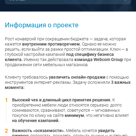
Информация о проекте
Рост конверсий при сокращении бюджета — задача, которая
кажется
внутренним противоречием.
Однако ее можно
решить, если выйти за рамки простой оптимизации. Ключ — в
глубокой настройке кампаний
под специфику бизнеса
клиента.
Именно так действовала
команда Webcom Group
при
продвижении сети мебельных магазинов.
Клиенту требовалось
увеличить онлайн-продажи
с помощью
инструментов интернет-рекламы. Задачу осложняли
3 важных
момента:
Высокий чек и длинный цикл принятия решения.
К
приобретению мебели люди относятся серьезно: долго
сомневаются, сравнивают, советуются — мгновенных
покупок по клику на сайте
минимум
, что негативно влияет
на обучение кампаний.
Важность «осязаемости».
Мебель хочется
увидеть
вживую:
потрогать, посидеть, открыть ящики — интернет-