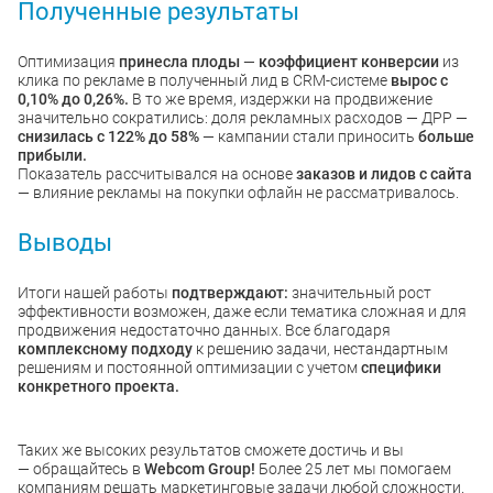
Полученные результаты
Оптимизация
принесла плоды
—
коэффициент конверсии
из
клика по рекламе в полученный лид в CRM-системе
вырос с
0,10% до 0,26%.
В то же время, издержки на продвижение
значительно сократились: доля рекламных расходов — ДРР —
снизилась с 122% до 58%
— кампании стали приносить
больше
прибыли.
Показатель рассчитывался на основе
заказов и лидов с сайта
— влияние рекламы на покупки офлайн не рассматривалось.
Выводы
Итоги нашей работы
подтверждают:
значительный рост
эффективности возможен, даже если тематика сложная и для
продвижения недостаточно данных. Все благодаря
комплексному подходу
к решению задачи, нестандартным
решениям и постоянной оптимизации с учетом
специфики
конкретного проекта.
Таких же высоких результатов сможете достичь и вы
— обращайтесь в
Webcom Group!
Более 25 лет мы помогаем
компаниям решать маркетинговые задачи любой сложности.