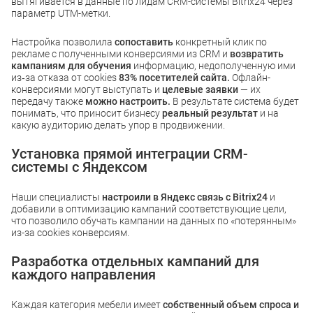
вытягивается в данные по лидам CRM-системы Bitrix24 через
параметр UTM-метки.
Настройка позволила
сопоставить
конкретный клик по
рекламе с полученными конверсиями из CRM и
возвратить
кампаниям для обучения
информацию, недополученную ими
из‑за отказа от cookies
83% посетителей сайта.
Офлайн-
конверсиями могут выступать и
целевые заявки
— их
передачу также
можно настроить.
В результате система будет
понимать, что приносит бизнесу
реальный результат
и на
какую аудиторию делать упор в продвижении.
Установка прямой интеграции CRM-
системы с Яндексом
Наши специалисты
настроили в Яндекс связь с Bitrix24
и
добавили в оптимизацию кампаний соответствующие цели,
что позволило обучать кампании на данных по «потерянным»
из-за cookies конверсиям.
Разработка отдельных кампаний для
каждого направления
Каждая категория мебели имеет
собственный объем спроса и