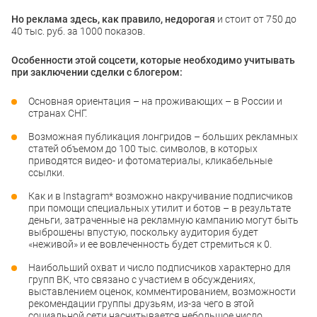
Но реклама здесь, как правило, недорогая
и стоит от 750 до
40 тыс. руб. за 1000 показов.
Особенности этой соцсети, которые необходимо учитывать
при заключении сделки с блогером:
Основная ориентация – на проживающих – в России и
странах СНГ.
Возможная публикация лонгридов – больших рекламных
статей объемом до 100 тыс. символов, в которых
приводятся видео- и фотоматериалы, кликабельные
ссылки.
Как и в Instagram* возможно накручивание подписчиков
при помощи специальных утилит и ботов – в результате
деньги, затраченные на рекламную кампанию могут быть
выброшены впустую, поскольку аудитория будет
«неживой» и ее вовлеченность будет стремиться к 0.
Наибольший охват и число подписчиков характерно для
групп ВК, что связано с участием в обсуждениях,
выставлением оценок, комментированием, возможности
рекомендации группы друзьям, из-за чего в этой
социальной сети насчитывается небольшое число