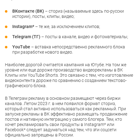
ВКонтакте (ВК)
– сториз (называемые здесь по-русски
истории), посты, клипы, видео;
Instagram*
– те же, за исключением клипов;
Telegram (ТГ)
– посты в канале, видео и фотоматериалы;
YouTube
– вставка непосредственно рекламного блока
при разработке нового видео.
Наиболее дорогой считается кампания на Ютубе. На том же
уровне или еще дороже производство видеорекламы в ВК
Клипы или YouTube Shorts. Это связано с тем, что изготовление
видеоконтента дороже по сравнению с созданием текстово-
графического блока.
В Телеграм рекламу в основном размещают через биржи
каналов. Летом 2023 г. в нем появился формат сториз,
который стал активно использоваться как рекламный. При
запуске рекламы в ВК эффективно размещать продвижение
постов и нативную интеграцию у самого блогера. Тем, кто
хочет рекламировать свои продукты в Instagram* или
Facebook* следует задуматься над тем, что эти соцсети
официально запрещены в России.