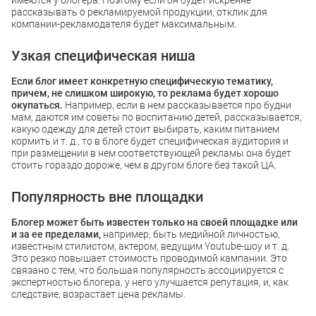
имеются у блогера. Поэтому если он будет искренне
рассказывать о рекламируемой продукции, отклик для
компании-рекламодателя будет максимальным.
Узкая специфическая ниша
Если блог имеет конкретную специфическую тематику,
причем, не слишком широкую, то реклама будет хорошо
окупаться.
Например, если в нем рассказывается про будни
мам, даются им советы по воспитанию детей, рассказывается,
какую одежду для детей стоит выбирать, каким питанием
кормить и т. д., то в блоге будет специфическая аудитория и
при размещении в нем соответствующей рекламы она будет
стоить гораздо дороже, чем в другом блоге без такой ЦА.
Популярность вне площадки
Блогер может быть известен только на своей площадке или
и за ее пределами,
например, быть медийной личностью,
известным стилистом, актером, ведущим Youtube-шоу и т. д.
Это резко повышает стоимость проводимой кампании. Это
связано с тем, что большая популярность ассоциируется с
экспертностью блогера, у него улучшается репутация, и, как
следствие, возрастает цена рекламы.