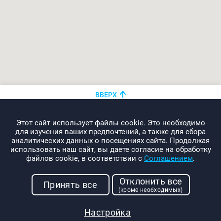
ВВЕРХ
+375 (44)
показать номер
Этот сайт использует файлы cookie. Это необходимо
info@promo-webcom.by
для изучения ваших предпочтений, а также для сбора
аналитических данных о посещениях сайта. Продолжая
использовать наш сайт, вы даете согласие на обработку
файлов cookie, в соответствии с
Соглашением
.
© 2000-2026. Webcom Performance
Отклонить все
г. Минск, ул. Свердлова, 11-332
Принять все
(кроме необходимых)
УНП: 190437288
Условия использования
Настройка
Политика конфиденциальности