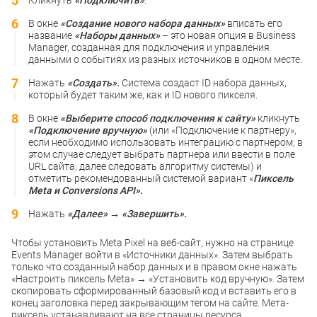
В окне
«Создание нового набора данных»
вписать его
название
«Наборы данных»
– это новая опция в Business
Manager, созданная для подключения и управления
данными о событиях из разных источников в одном месте.
Нажать
«Создать».
Система создаст ID набора данных,
который будет таким же, как и ID нового пикселя.
В окне
«Выберите способ подключения к сайту»
кликнуть
«Подключение вручную»
(или «Подключение к партнеру»,
если необходимо использовать интеграцию с партнером; в
этом случае следует выбрать партнера или ввести в поле
URL сайта, далее следовать алгоритму системы) и
отметить рекомендованный системой вариант «
Пиксель
Meta и Conversions API».
Нажать
«Далее» → «Завершить».
Чтобы установить Meta Pixel на веб-сайт, нужно на странице
Events Manager войти в «Источники данных». Затем выбрать
только что созданный набор данных и в правом окне нажать
«Настроить пиксель Meta» → «Установить код вручную». Затем
скопировать сформированный базовый код и вставить его в
конец заголовка перед закрывающим тегом на сайте. Мета-
пиксель устанавливают на все страницы ресурса.