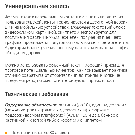
Универсальная запись
Формат схож с нерекламным контентом и не выделяется из
пользовательской ленты, транслируется в десктопной версии
ВК и на мобильных устройствах.
Включает
текстовый блок с
видеороликом, картинкой, сниппетом. Используется для
достижения различных бизнес-целей: получения внешнего
трафика, продвижения внутри социальной сети, ретаргетинга.
Аудитория более целевая, поэтому для рекламодателя трафик
обходится дороже.
Можно использовать объемный текст – хороший прием для
прогрева потенциальных клиентов. Как показывает практика,
отлично срабатывают сторителлинг, лонгриды. Кнопки не
предусмотрено, но ссылки интегрируются прямо в пост.
Технические требования
Содержание объявления:
картинки (до 10), один видеоролик
(можно встроить прямо с видеохостинга) в формате,
поддерживаемом платформой (AVI, MPEG и др.), баннер с
картинкой и кнопкой либо с коротким сниппетом.
Текст сниппета: до 80 знаков.