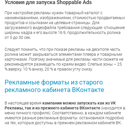
Условия для запуска Shoppable Ads
При настройке рекламы нужен товарный каталог с
наименованиями, изображениями, стоимостью продвигаемых
продуктов и ссылками на целевые страницы. Для
загружаемого видеофайла требования следующие: отношение
ширины кадра к его высоте 16:9, продолжительность ролика
от 5 до 30 сек.
Следует помнить, что при показе рекламы на десктопе часть
ролика может закрываться элементами плеера и товарными
карточками. Поэтому значимые для рекламы части сюжета не
рекомендуется размещать по краям видео. Слепые зоны – 25
% вверху, 10 % внизу, 20 % в правом углу снизу.
Рекламные форматы из старого
рекламного кабинета ВКонтакте
В настоящее время
кампании можно запускать как из VK
Рекламы, так и из прежнего кабинета ВКонтакте
(находится в
меню личного профиля). Соответственно, в каждом кабинете
имеются разные рекламные форматы: остановимся подробно
на тех, которые доступны в прежнем рекламном кабинете ВК.