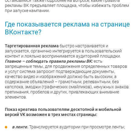
Остановимся также подробнее на вопросе, какие правила
рекламы ВК предъявляет площадка, чтобы избежать проблем
при запуске кампании.
Где показывается реклама на странице
ВКонтакте?
Таргетированная реклама
быстро настраивается и
запускается, органично интегрируется в пользовательский
контент и лояльно воспринимается аудиторией площадки.
Главное
– соблюдать правила рекламы ВК:
есть
запрещенные темы, для продвижения определенных товаров
и услуг система запросит подтверждающие документы,
качество видео и изображений должно быть высоким, а
содержание объявлений – грамотным, релевантным, без
капслока, эмоджи (графических смайликов), ненужных знаков
препинания, пробелов и других, привлекающих внимание
элементов.
Показ креатива пользователям десктопной и мобильной
версий VK возможен в трех местах страницы:
в ленте.
Транслируется аудитории при просмотре ленты;