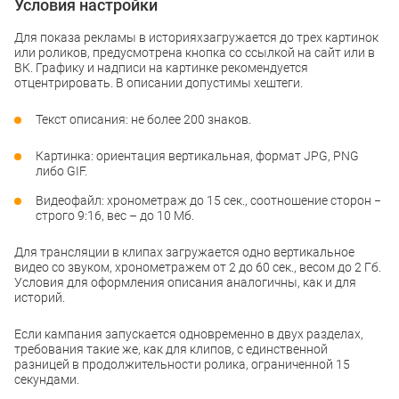
Условия настройки
Для показа рекламы в историяхзагружается до трех картинок
или роликов, предусмотрена кнопка со ссылкой на сайт или в
ВК. Графику и надписи на картинке рекомендуется
отцентрировать. В описании допустимы хештеги.
Текст описания: не более 200 знаков.
Картинка: ориентация вертикальная, формат JPG, PNG
либо GIF.
Видеофайл: хронометраж до 15 сек., соотношение сторон −
строго 9:16, вес – до 10 Мб.
Для трансляции в клипах загружается одно вертикальное
видео со звуком, хронометражем от 2 до 60 сек., весом до 2 Гб.
Условия для оформления описания аналогичны, как и для
историй.
Если кампания запускается одновременно в двух разделах,
требования такие же, как для клипов, с единственной
разницей в продолжительности ролика, ограниченной 15
секундами.