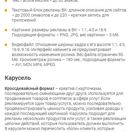
Текст возле кнопки − до 30 знаков.
Текстовый блок рекламы ВК: длинное описание для сайтов
− до 2000 символов и до 220 − краткая запись для
приложений.
Картинки: размеры рекламы в ВК – 1:1, 4:5 и 16:9.
Подходящие форматы – PNG, JPG, вес картинки – 5 Мб.
Видеофайл. Отношение ширины кадра к его высоте 1:1, 4:5,
16:9, 9:16. Интерфейс кабинета не предусматривает
возможность изменения ролика. Вес файла ограничен 90
Мб. Хронометраж ролика – 180 сек., подходящие форматы
– AVI, MOV, MP4, MPEG.
Карусель
Кроссдевайсный формат
– креатив с карточками,
последовательно сменяющими друг друга. Используется для
продвижения товаров e-commerce, в сфере услуг. Если
рекламируется один товар/услуга, можно последовательно
продемонстрировать ценность продукта, усиливая доводы с
каждой последующей картинкой. Карусель подходит для
рекламы нескольких продуктов или услуг, а также реализации
цепочки действий, которые пользователь должен выполнить.
В карусели можно перечислить «боли» клиента, которые