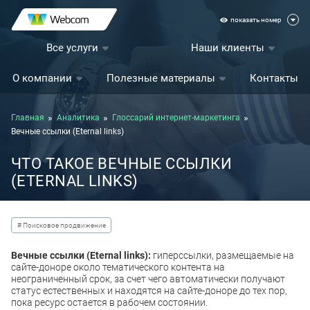
показать номер
Все услуги
Наши клиенты
О компании
Полезные материалы
Контакты
Главная
Аналитика
Глоссарий интернет-маркетинга
Вечные ссылки (Eternal links)
ЧТО ТАКОЕ ВЕЧНЫЕ ССЫЛКИ
(ETERNAL LINKS)
# Поисковое продвижение
Вечные ссылки (Eternal links):
гиперссылки, размещаемые на
сайте-доноре около тематического контента на
неограниченный срок, за счет чего автоматически получают
статус естественных и находятся на сайте-доноре до тех пор,
пока ресурс остается в рабочем состоянии.