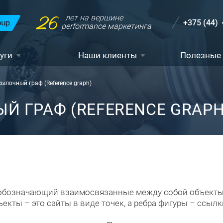
26
лет на вершине
+375 (44)
performance маркетинга
уги
Наши клиенты
Полезные
сылочный граф (Reference graph)
Й ГРАФ (REFERENCE GRAPH
обозначающий взаимосвязанные между собой объекты,
кты – это сайты в виде точек, а ребра фигуры – ссылк