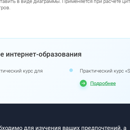
вить в виде диаграммы. Применяется при расчете цити
тров.
е интернет-образования
ктический курс для
Практический курс «S
Подробнее
обходимо для изучения ваших предпочтений, а