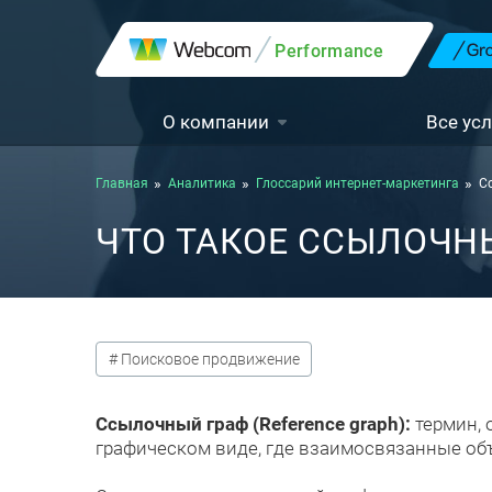
Performance
О компании
Все усл
Главная
Аналитика
Глоссарий интернет-маркетинга
С
ЧТО ТАКОЕ ССЫЛОЧНЫ
# Поисковое продвижение
Ссылочный граф (Reference graph):
термин, 
графическом виде, где взаимосвязанные объе