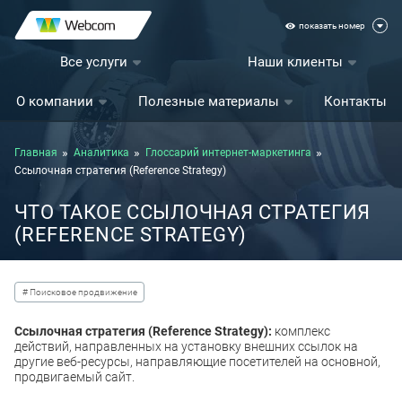
показать номер
Все услуги
Наши клиенты
О компании
Полезные материалы
Контакты
Главная
Аналитика
Глоссарий интернет-маркетинга
Ссылочная стратегия (Reference Strategy)
ЧТО ТАКОЕ ССЫЛОЧНАЯ СТРАТЕГИЯ
(REFERENCE STRATEGY)
# Поисковое продвижение
Ссылочная стратегия (Reference Strategy):
комплекс
действий, направленных на установку внешних ссылок на
другие веб-ресурсы, направляющие посетителей на основной,
продвигаемый сайт.