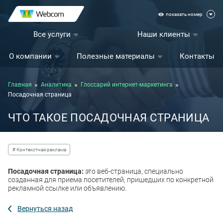
показать номер
Все услуги
Наши клиенты
О компании
Полезные материалы
Контакты
Главная
Аналитика
Глоссарий интернет-маркетинга
Посадочная страница
ЧТО ТАКОЕ ПОСАДОЧНАЯ СТРАНИЦА
# Контекстная реклама
Посадочная страница:
это веб-страница, специально
созданная для приема посетителей, пришедших по конкретной
рекламной ссылке или объявлению.
Вернуться назад