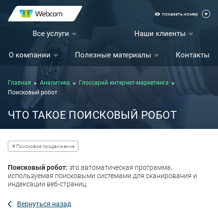
показать номер
Все услуги
Наши клиенты
О компании
Полезные материалы
Контакты
Главная
Аналитика
Глоссарий интернет-маркетинга
Поисковый робот
ЧТО ТАКОЕ ПОИСКОВЫЙ РОБОТ
# Поисковое продвижение
Поисковый робот:
это автоматическая программа,
используемая поисковыми системами для сканирования и
индексации веб-страниц.
Вернуться назад