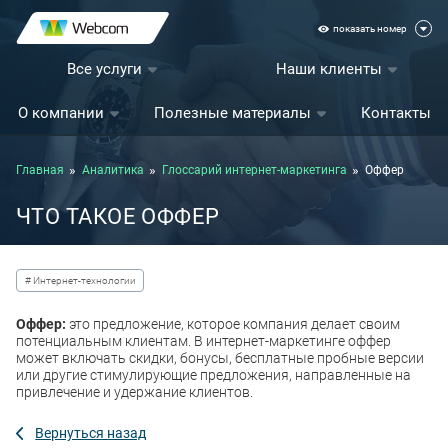
показать номер
Все услуги
Наши клиенты
О компании
Полезные материалы
Контакты
Главная
Аналитика
Глоссарий интернет-маркетинга
Оффер
ЧТО ТАКОЕ ОФФЕР
# Интернет-технологии
Оффер:
это предложение, которое компания делает своим
потенциальным клиентам. В интернет-маркетинге оффер
может включать скидки, бонусы, бесплатные пробные версии
или другие стимулирующие предложения, направленные на
привлечение и удержание клиентов.
Вернуться назад