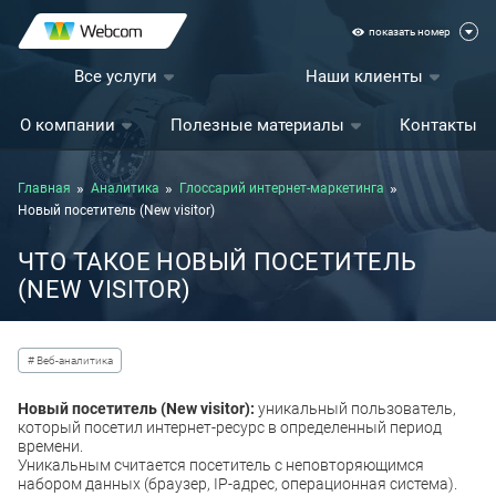
показать номер
Все услуги
Наши клиенты
О компании
Полезные материалы
Контакты
Главная
Аналитика
Глоссарий интернет-маркетинга
Новый посетитель (New visitor)
ЧТО ТАКОЕ НОВЫЙ ПОСЕТИТЕЛЬ
(NEW VISITOR)
# Веб-аналитика
Новый посетитель (New visitor):
уникальный пользователь,
который посетил интернет-ресурс в определенный период
времени.
Уникальным считается посетитель с неповторяющимся
набором данных (браузер, IP-адрес, операционная система).