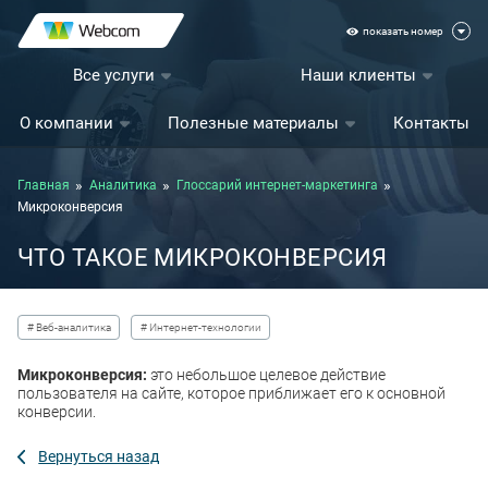
показать номер
Все услуги
Наши клиенты
О компании
Полезные материалы
Контакты
Главная
Аналитика
Глоссарий интернет-маркетинга
Микроконверсия
ЧТО ТАКОЕ МИКРОКОНВЕРСИЯ
# Веб-аналитика
# Интернет-технологии
Микроконверсия:
это небольшое целевое действие
пользователя на сайте, которое приближает его к основной
конверсии.
Вернуться назад