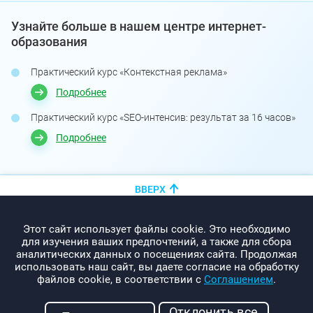
Узнайте больше в нашем центре интернет-
образования
Практический курс «Контекстная реклама»
Подробнее
Практический курс «SEO-интенсив: результат за 16 часов»
Подробнее
ВВЕРХ
+375 (44)
показать номер
Этот сайт использует файлы cookie. Это необходимо
info@promo-webcom.by
для изучения ваших предпочтений, а также для сбора
аналитических данных о посещениях сайта. Продолжая
использовать наш сайт, вы даете согласие на обработку
файлов cookie, в соответствии с
Соглашением
.
© 2000-2026. Webcom Performance
Отклонить все
г. Минск, ул. Свердлова, 11-332