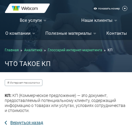
показать номер
Все услуги
Наши клиенты
О компании
Полезные материалы
Контакты
Главная
Аналитика
Глоссарий интернет-маркетинга
КП
ЧТО ТАКОЕ КП
# Интернет-технологии
КП:
КП (Коммерческое предложение) — это документ,
предоставляемый потенциальному клиенту, содержащий
информацию о товарах или услугах, условиях сотрудничества
и стоимости.
Вернуться назад