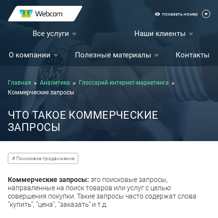
показать номер
Все услуги
Наши клиенты
О компании
Полезные материалы
Контакты
Главная
Аналитика
Глоссарий интернет-маркетинга
Коммерческие запросы
ЧТО ТАКОЕ КОММЕРЧЕСКИЕ
ЗАПРОСЫ
# Поисковое продвижение
Коммерческие запросы:
это поисковые запросы,
направленные на поиск товаров или услуг с целью
совершения покупки. Такие запросы часто содержат слова
"купить", "цена", "заказать" и т.д.