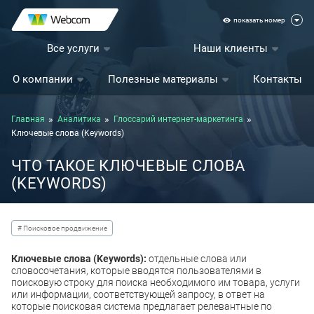
показать номер
Все услуги
Наши клиенты
О компании
Полезные материалы
Контакты
Главная
Аналитика
Глоссарий интернет-маркетинга
Ключевые слова (Keywords)
ЧТО ТАКОЕ КЛЮЧЕВЫЕ СЛОВА
(KEYWORDS)
# Поисковое продвижение
Ключевые слова (Keywords):
отдельные слова или
словосочетания, которые вводятся пользователями в
поисковую строку для поиска необходимого им товара, услуги
или информации, соответствующей запросу, в ответ на
которые поисковая система предлагает релевантные по