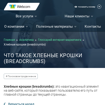
показать номер
Все услуги
Наши клиенты
О компании
Полезные материалы
Контакты
Главная
Аналитика
Глоссарий интернет-маркетинга
Хлебные крошки (breadcrumbs)
ЧТО ТАКОЕ ХЛЕБНЫЕ КРОШКИ
(BREADCRUMBS)
# Поисковое продвижение
Хлебные крошки (breadcrumbs):
это навигационный элемент
на веб-сайте, который показывает пользователю его путь от
главной страницы до текущей страницы.
Вернуться назад