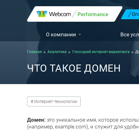
Performance
О компании
Все усл
Главная
Аналитика
Глоссарий интернет-маркетинга
Д
ЧТО ТАКОЕ ДОМЕН
# Интернет-технологии
Домен:
это уникальное имя, которое исполь
(например, example.com), и служит для удобн