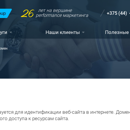
26
лет на вершине
+375 (44)
performance маркетинга
уги
Наши клиенты
Полезные
омен
зуется для идентификации веб-сайта в интернете. Доме
ого доступа к ресурсам сайта.