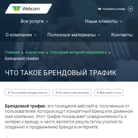
показать номер
Все услуги
Наши клиенты
О компании
Полезные материалы
Контакты
Главная
Аналитика
Глоссарий интернет-маркетинга
Брендовый трафик
ЧТО ТАКОЕ БРЕНДОВЫЙ ТРАФИК
# Поисковое продвижение
# Контекстная реклама
# Веб-аналитика
Брендовый трафик:
это посещения веб-сайта, полученные от
пользователей, которые ищут конкретный бренд или доменное
имя компании. Этот трафик показывает осведомленность и
интерес к бренду, и часто является результатом усилий по
созданию и продвижению бренда в интернете.