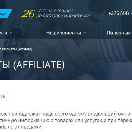
26
лет на вершине
+375 (44)
performance маркетинга
уги
Наши клиенты
Полезные
филиаты (Affiliate)
 (AFFILIATE)
ама
орые принадлежат чаще всего одному владельцу (компа
чную информацию о товарах или услугах, а при перехо
ибыль от продажи.