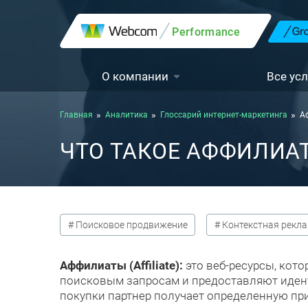
Performance
О компании
Все усл
Главная
Аналитика
Глоссарий интернет-маркетинга
Аф
ЧТО ТАКОЕ АФФИЛИАТЫ
# Поисковое продвижение
# Контекстная рекл
Аффилиаты (Affiliate):
это веб-ресурсы, кот
поисковым запросам и предоставляют иденти
покупки партнер получает определенную пр