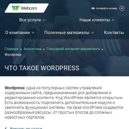
показать номер
Все услуги
Наши клиенты
О компании
Полезные материалы
Контакты
Главная
Аналитика
Глоссарий интернет-маркетинга
Wordpress
ЧТО ТАКОЕ WORDPRESS
Wordpress:
одна из популярных систем управления
содержимым сайта, предназначенная для добавления и
редактирования контента. Код WordPress является открытым.
Есть возможность подключить дополнительные модули и
увеличить функционал системы. На базе WordPress создаются
разнообразные ресурсы: от простых блогов до сложных
новостных порталов.