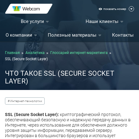
показать номер
Все услуги
Наши клиенты
О компании
Полезные материалы
Контакты
Главная
Аналитика
Глоссарий интернет-маркетинга
SSL (Secure Socket Layer)
ЧТО ТАКОЕ SSL (SECURE SOCKET
LAYER)
# Интернет-технологии
SSL (Secure Socket Layer):
криптографический протокол,
обеспечивающий безопасную и надежную передачу данных в
Интернете, через использование для обеспечения должного
уровня защиты информации, передаваемой серверу.
Интегрирован в большинство браузеров и использует