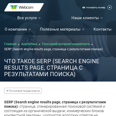
показать номер
Все услуги
Наши клиенты
О компании
Полезные материалы
Контакты
Главная
Аналитика
Глоссарий интернет-маркетинга
SERP (Search engine results page, страница с результатами поиска)
ЧТО ТАКОЕ SERP (SEARCH ENGINE
RESULTS PAGE, СТРАНИЦА С
РЕЗУЛЬТАТАМИ ПОИСКА)
# Поисковое продвижение
SERP (Search engine results page, страница с результатами
поиска):
страница, сгенерированная поисковой системой и
состоящая из органической выдачи, коммерческих блоков
контекстной рекламы, шорткатов (коротких ответов на