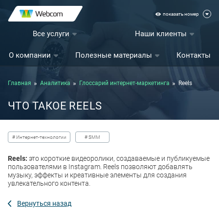
показать номер
Все услуги
Наши клиенты
О компании
Полезные материалы
Контакты
Главная
Аналитика
Глоссарий интернет-маркетинга
Reels
ЧТО ТАКОЕ REELS
# Интернет-технологии
# SMM
Reels:
это короткие видеоролики, создаваемые и публикуемые
пользователями в Instagram. Reels позволяют добавлять
музыку, эффекты и креативные элементы для создания
увлекательного контента.
Вернуться назад