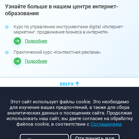
Узнайте больше в нашем центре интернет-
образования
Курс по управлению инструментами digital «Интернет-
маркетинг: продвижение бизнеса в интернете»
Подробнее
Практический курс «Контекстная реклама»
Подробнее
ВВЕРХ
+375 (44)
показать номер
Этот сайт использует файлы cookie. Это необходимо
info@promo-webcom.by
для изучения ваших предпочтений, а также для сбора
аналитических данных о посещениях сайта. Продолжая
использовать наш сайт, вы даете согласие на обработку
файлов cookie, в соответствии с
Соглашением
.
© 2000-2026. Webcom Performance
Отклонить все
г. Минск, ул. Свердлова, 11-332