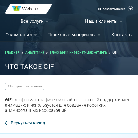
показать номер
Все услуги
Наши клиенты
О компании
Полезные материалы
Контакты
Главная
Аналитика
Глоссарий интернет-маркетинга
GIF
ЧТО ТАКОЕ GIF
# Интернет-технологии
GIF:
это формат графических файлов, который поддерживает
анимацию и используется для создания коротких
анимированных изображений.
Вернуться назад