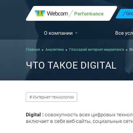
Performance
О компании
Все усл
Главная
Аналитика
Глоссарий интернет-маркетинга
Di
ЧТО ТАКОЕ DIGITAL
# Интернет-технологии
Digital :
совокупность всех цифровых техноло
включает в себя веб-сайты, социальные сет