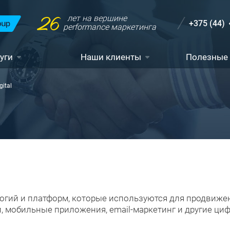
26
лет на вершине
+375 (44)
performance маркетинга
уги
Наши клиенты
Полезные
gital
гий и платформ, которые используются для продвижени
и, мобильные приложения, email-маркетинг и другие ци