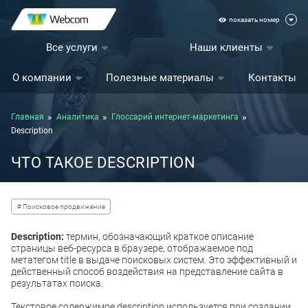
показать номер
Все услуги
Наши клиенты
О компании
Полезные материалы
Контакты
Главная
Аналитика
Глоссарий интернет-маркетинга
Description
ЧТО ТАКОЕ DESCRIPTION
# Поисковое продвижение
Description:
термин, обозначающий краткое описание
страницы веб-ресурса в браузере, отображаемое под
метатегом title в выдаче поисковых систем. Это эффективный и
действенный способ воздействия на представление сайта в
результатах поиска.
Текстовое содержимое description используется при создании