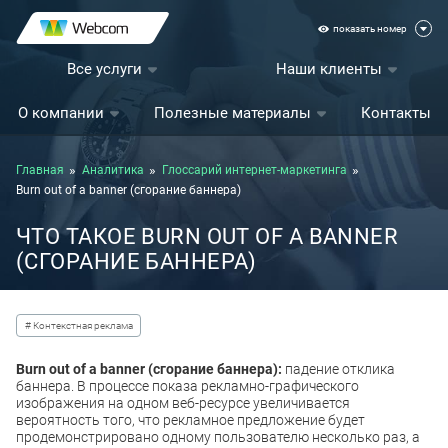
показать номер
Все услуги
Наши клиенты
О компании
Полезные материалы
Контакты
Главная
Аналитика
Глоссарий интернет-маркетинга
Burn out of a banner (сгорание баннера)
ЧТО ТАКОЕ BURN OUT OF A BANNER
(СГОРАНИЕ БАННЕРА)
# Контекстная реклама
Burn out of a banner (сгорание баннера):
падение отклика
баннера. В процессе показа рекламно-графического
изображения на одном веб-ресурсе увеличивается
вероятность того, что рекламное предложение будет
продемонстрировано одному пользователю несколько раз, а