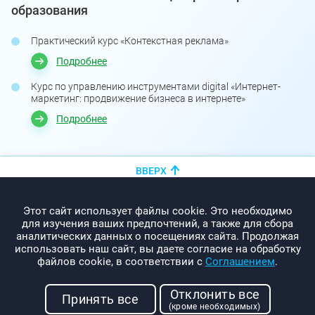
образования
Практический курс «Контекстная реклама»
Подробнее
Курс по управлению инструментами digital «Интернет-
маркетинг: продвижение бизнеса в интернете»
Подробнее
ВВЕРХ
+375 (44)
показать номер
Этот сайт использует файлы cookie. Это необходимо
info@promo-webcom.by
для изучения ваших предпочтений, а также для сбора
аналитических данных о посещениях сайта. Продолжая
использовать наш сайт, вы даете согласие на обработку
файлов cookie, в соответствии с
Соглашением
.
© 2000-2026. Webcom Performance
Отклонить все
г. Минск, ул. Свердлова, 11-332
Принять все
(кроме необходимых)
УНП: 190437288