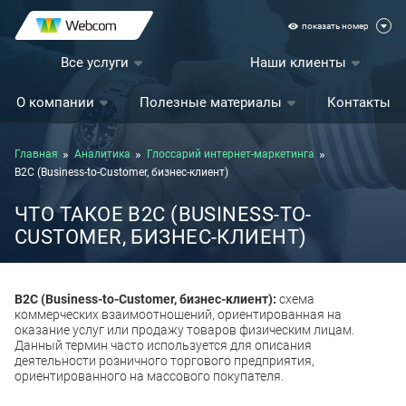
показать номер
Все услуги
Наши клиенты
О компании
Полезные материалы
Контакты
Главная
Аналитика
Глоссарий интернет-маркетинга
B2C (Business-to-Customer, бизнес-клиент)
ЧТО ТАКОЕ B2C (BUSINESS-TO-
CUSTOMER, БИЗНЕС-КЛИЕНТ)
B2C (Business-to-Customer, бизнес-клиент):
схема
коммерческих взаимоотношений, ориентированная на
оказание услуг или продажу товаров физическим лицам.
Данный термин часто используется для описания
деятельности розничного торгового предприятия,
ориентированного на массового покупателя.