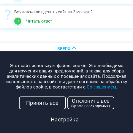
Возможно ли сделать сайт за 3 месяца?
Читать ответ
ВВЕРХ
+375 (44)
показать номер
Этот сайт использует файлы cookie. Это необходимо
info@promo-webcom.by
для изучения ваших предпочтений, а также для сбора
аналитических данных о посещениях сайта. Продолжая
использовать наш сайт, вы даете согласие на обработку
файлов cookie, в соответствии с
Соглашением
.
© 2000-2026. Webcom Performance
Отклонить все
г. Минск, ул. Свердлова, 11-332
Принять все
(кроме необходимых)
УНП: 190437288
Условия использования
Настройка
Политика конфиденциальности