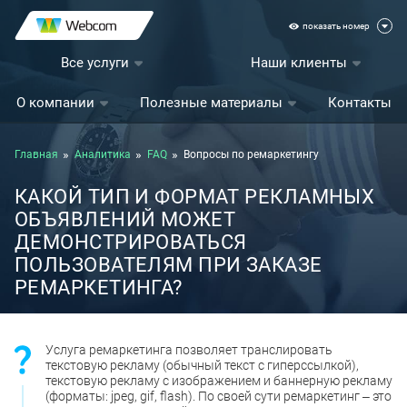
показать номер
Все услуги
Наши клиенты
О компании
Полезные материалы
Контакты
Главная
Аналитика
FAQ
Вопросы по ремаркетингу
КАКОЙ ТИП И ФОРМАТ РЕКЛАМНЫХ
ОБЪЯВЛЕНИЙ МОЖЕТ
ДЕМОНСТРИРОВАТЬСЯ
ПОЛЬЗОВАТЕЛЯМ ПРИ ЗАКАЗЕ
РЕМАРКЕТИНГА?
Услуга ремаркетинга позволяет транслировать
текстовую рекламу (обычный текст с гиперссылкой),
текстовую рекламу с изображением и баннерную рекламу
(форматы: jpeg, gif, flash). По своей сути ремаркетинг ‒ это