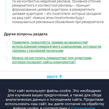
та же контекстно-медийная реклама. Основное отличие
ремаркетинга и контекстной рекламы ‒ принцип
формирования целевой аудитории: в ремаркетинге
целевая аудитория ‒ это посетители, которые заходили
на ваш сайт. Именно этим посетителям будут
показываться рекламные объявления при ремаркетинге.
Другие вопросы раздела
Приведите, пожалуйста, пример возможностей
использования ремаркетинга компаниями, которые не
связаны с продажей продукции
Можно ли настроить ремаркетинг для аудитории,
которая посещает сайты конкурентов?
ВВЕРХ
+375 (44)
показать номер
Этот сайт использует файлы cookie. Это необходимо
info@promo-webcom.by
для изучения ваших предпочтений, а также для сбора
аналитических данных о посещениях сайта. Продолжая
использовать наш сайт, вы даете согласие на обработку
файлов cookie, в соответствии с
Соглашением
.