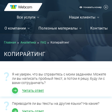
показать номер
Все услуги
Наши клиенты
О компании
Полезные материалы
Контакты
Главная
Аналитика
FAQ
Копирайтинг
КОПИРАЙТИНГ
Я не уверен, что вы справитесь с моим заданием. Можете
ли вы написать пробный текст, а потом я решу, буду ли с
вами сотрудничать?
Читать ответ
Переводите ли вы тексты на другие языки? На какие?
Читать ответ