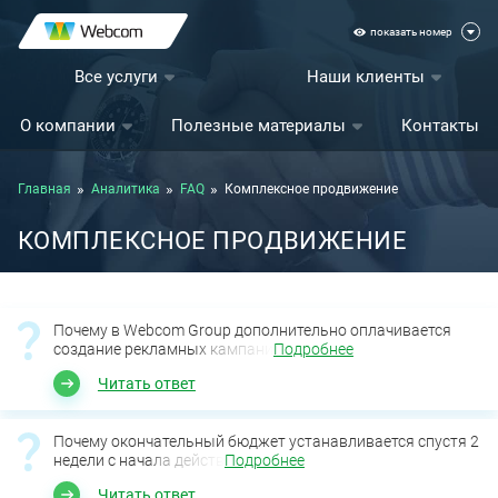
показать номер
Все услуги
Наши клиенты
О компании
Полезные материалы
Контакты
Главная
Аналитика
FAQ
Комплексное продвижение
КОМПЛЕКСНОЕ ПРОДВИЖЕНИЕ
Почему в Webcom Group дополнительно оплачивается
создание рекламных кампани
Подробнее
Читать ответ
Почему окончательный бюджет устанавливается спустя 2
недели с начала действ
Подробнее
Читать ответ