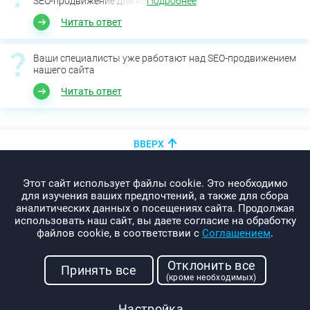
SEO-продвижение для на
Подробнее
Читать ответ
Ваши специалисты уже работают над SEO-продвижением
нашего сайта
Читать ответ
ВВЕРХ
+375 (44)
показать номер
Этот сайт использует файлы cookie. Это необходимо
info@promo-webcom.by
для изучения ваших предпочтений, а также для сбора
аналитических данных о посещениях сайта. Продолжая
использовать наш сайт, вы даете согласие на обработку
файлов cookie, в соответствии с
Соглашением
.
© 2000-2026. Webcom Performance
Отклонить все
г. Минск, ул. Свердлова, 11-332
Принять все
(кроме необходимых)
УНП: 190437288
Условия использования
Настройка