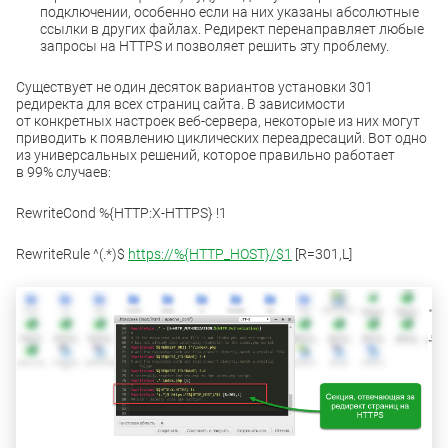
подключении, особенно если на них указаны абсолютные
ссылки в других файлах. Редирект перенаправляет любые
запросы на HTTPS и позволяет решить эту проблему.
Существует не один десяток вариантов установки 301
редиректа для всех страниц сайта. В зависимости
от конкретных настроек веб-сервера, некоторые из них могут
приводить к появлению циклических переадресаций. Вот одно
из универсальных решений, которое правильно работает
в 99% случаев:
RewriteCond %{HTTP:X-HTTPS} !1
RewriteRule ^(.*)$
https://%{HTTP_HOST}/$1
[R=301,L]