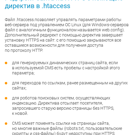
директив в .htaccess
Файл .htaccess.позволяет управлять параметрами работы
веб-сервера под управлением ОС Linux (для Windows-серверов
файл с аналогичным функционалом называется web.config).
Дополнительный редирект с помощью директив завершает
установку HTTPS на сайт: с его помощью закрываются все
оставшиеся возможности для получения доступа
по протоколу HTTP.
для генерируемых динамических страниц сайта, если
в используемой CMS есть пробелы с настройкой этого
параметра;
для переходов по ссылкам, ранее размещенным на других
сайтах;
для роботов поисковых систем, осуществляющих
индексацию. Директива отсылает посетителя,
запросившего старую версию страницы без HTTPS,
к новой.
CMS может поменять ссылки на страницы сайта,
но многие важные файлы (robots.txt, пользовательские
скрипты и css-файлы) будут недоступны при HTTPS