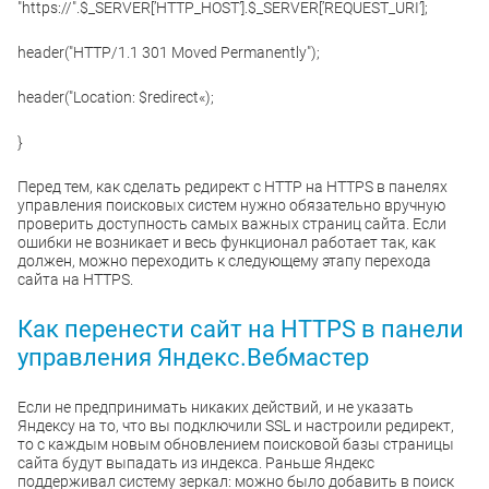
"https://".$_SERVER[’HTTP_HOST’].$_SERVER[’REQUEST_URI’];
header("HTTP/1.1 301 Moved Permanently");
header("Location: $redirect«);
}
Перед тем, как сделать редирект с HTTP на HTTPS в панелях
управления поисковых систем нужно обязательно вручную
проверить доступность самых важных страниц сайта. Если
ошибки не возникает и весь функционал работает так, как
должен, можно переходить к следующему этапу перехода
сайта на HTTPS.
Как перенести сайт на HTTPS в панели
управления Яндекс.Вебмастер
Если не предпринимать никаких действий, и не указать
Яндексу на то, что вы подключили SSL и настроили редирект,
то с каждым новым обновлением поисковой базы страницы
сайта будут выпадать из индекса. Раньше Яндекс
поддерживал систему зеркал: можно было добавить в поиск