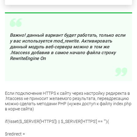
Важно! данный вариант будет работать, только если
у вас используется mod_rewrite. Активировать
данный модуль веб-сервера можно в том же
.htaccess добавив в самое начало файла строку
RewriteEngine On
Если подключение HTTPS к сайту через настройку редиректа в
.htaccess не приносит желаемого результата, переадресацию
можно сделать методами PHP (нужен доступ к файлу index.php
в корне сайта)
if(!isset($_SERVER[’HTTPS’]) || $_SERVER[’HTTPS’] == ""){
$redirect =