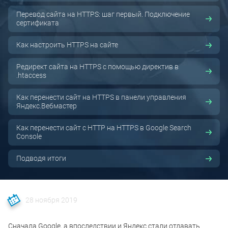
Перевод сайта на HTTPS: шаг первый. Подключение
сертификата
Как настроить HTTPS на сайте
Редирект сайта на HTTPS с помощью директив в
.htaccess
Как перенести сайт на HTTPS в панели управления
Яндекс.Вебмастер
Как перенести сайт с HTTP на HTTPS в Google Search
Console
Подводя итоги
28 ноября 2019
Сначала Google, а впоследствии и Яндекс стали отдавать