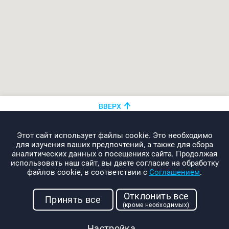
ВВЕРХ
+375 (44)
показать номер
Этот сайт использует файлы cookie. Это необходимо
info@promo-webcom.by
для изучения ваших предпочтений, а также для сбора
аналитических данных о посещениях сайта. Продолжая
использовать наш сайт, вы даете согласие на обработку
файлов cookie, в соответствии с
Соглашением
.
© 2000-2026. Webcom Performance
Отклонить все
г. Минск, ул. Свердлова, 11-332
Принять все
(кроме необходимых)
УНП: 190437288
Условия использования
Настройка