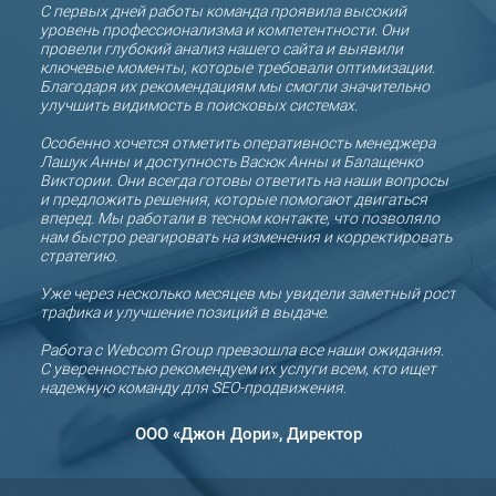
С первых дней работы команда проявила высокий
прод
уровень профессионализма и компетентности. Они
проф
,
провели глубокий анализ нашего сайта и выявили
клиен
ключевые моменты, которые требовали оптимизации.
ями в
Благодаря их рекомендациям мы смогли значительно
Благо
льше
улучшить видимость в поисковых системах.
свои 
увели
окий
Особенно хочется отметить оперативность менеджера
клиен
Лашук Анны и доступность Васюк Анны и Балащенко
регу
Виктории. Они всегда готовы ответить на наши вопросы
и предложить решения, которые помогают двигаться
Отдел
вперед. Мы работали в тесном контакте, что позволяло
готов
нам быстро реагировать на изменения и корректировать
откр
Group
стратегию.
сотр
ую
Уже через несколько месяцев мы увидели заметный рост
Мы д
трафика и улучшение позиций в выдаче.
ООО «
партн
Работа с Webcom Group превзошла все наши ожидания.
С уверенностью рекомендуем их услуги всем, кто ищет
СООО
надежную команду для SEO-продвижения.
прод
ООО «Джон Дори», Директор