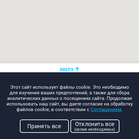
ВВЕРХ
+375 (44)
показать номер
Этот сайт использует файлы cookie. Это необходимо
info@promo-webcom.by
для изучения ваших предпочтений, а также для сбора
аналитических данных о посещениях сайта. Продолжая
использовать наш сайт, вы даете согласие на обработку
файлов cookie, в соответствии с
Соглашением
.
© 2000-2026. Webcom Performance
Отклонить все
г. Минск, ул. Свердлова, 11-332
Принять все
(кроме необходимых)
УНП: 190437288
Условия использования