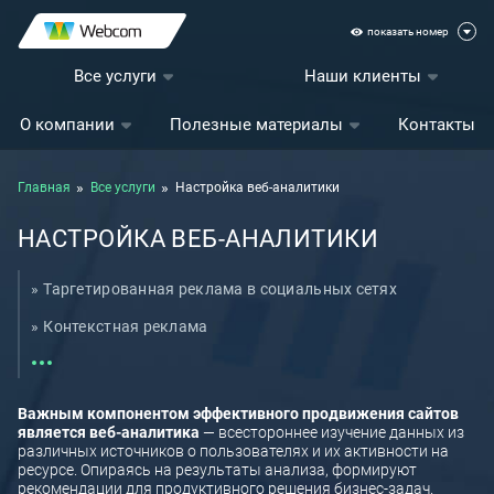
показать номер
Все услуги
Наши клиенты
О компании
Полезные материалы
Контакты
Главная
Все услуги
Настройка веб-аналитики
НАСТРОЙКА ВЕБ-АНАЛИТИКИ
Таргетированная реклама в социальных сетях
Контекстная реклама
Продвижение сайта (SEO)
Видеореклама в интернете
Важным компонентом эффективного продвижения сайтов
является веб-аналитика
— всестороннее изучение данных из
Аудит сайта
различных источников о пользователях и их активности на
ресурсе. Опираясь на результаты анализа, формируют
Копирайтинг
рекомендации для продуктивного решения бизнес-задач.