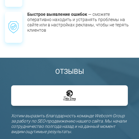
Быстрое выявление ошибок
— сможете
оперативно находить и устранять проблемы на
сайте или в настройках рекламы, чтобы не терять
клиентов
ОТЗЫВЫ
й
Хотим выразить благодарность команде Webcom Group
Благо
за работу по SEO-продвижению нашего сайта. Мы начали
оптим
ых
сотрудничество полгода назад и на данный момент
коман
видим ощутимые результаты.
полуг
ляет
поло