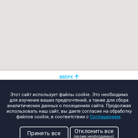
ВВЕРХ
+375 (44)
показать номер
Этот сайт использует файлы cookie. Это необходимо
info@promo-webcom.by
для изучения ваших предпочтений, а также для сбора
аналитических данных о посещениях сайта. Продолжая
использовать наш сайт, вы даете согласие на обработку
файлов cookie, в соответствии с
Соглашением
.
© 2000-2026. Webcom Performance
Отклонить все
г. Минск, ул. Свердлова, 11-332
Принять все
(кроме необходимых)