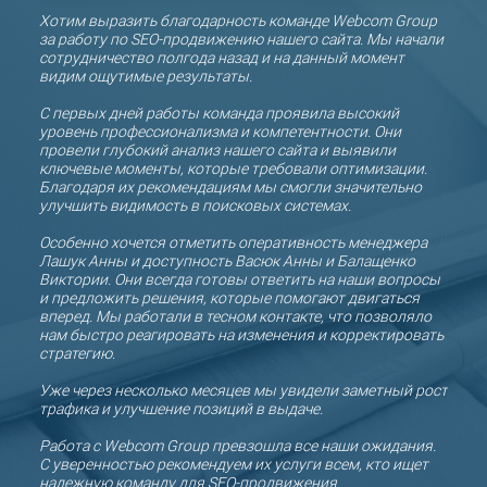
й
Хотим выразить благодарность команде Webcom Group
Благо
за работу по SEO-продвижению нашего сайта. Мы начали
оптим
ых
сотрудничество полгода назад и на данный момент
коман
видим ощутимые результаты.
полуг
ляет
поло
С первых дней работы команда проявила высокий
прод
уровень профессионализма и компетентности. Они
проф
,
провели глубокий анализ нашего сайта и выявили
клиен
ключевые моменты, которые требовали оптимизации.
ями в
Благодаря их рекомендациям мы смогли значительно
Благо
льше
улучшить видимость в поисковых системах.
свои 
увели
окий
Особенно хочется отметить оперативность менеджера
клиен
Лашук Анны и доступность Васюк Анны и Балащенко
регу
Виктории. Они всегда готовы ответить на наши вопросы
и предложить решения, которые помогают двигаться
Отдел
вперед. Мы работали в тесном контакте, что позволяло
готов
нам быстро реагировать на изменения и корректировать
откр
Group
стратегию.
сотр
ую
Уже через несколько месяцев мы увидели заметный рост
Мы д
трафика и улучшение позиций в выдаче.
ООО «
партн
Работа с Webcom Group превзошла все наши ожидания.
С уверенностью рекомендуем их услуги всем, кто ищет
СООО
надежную команду для SEO-продвижения.