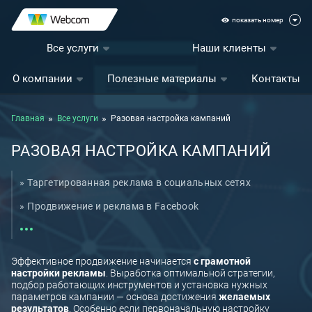
показать номер
Все услуги
Наши клиенты
О компании
Полезные материалы
Контакты
Главная
Все услуги
Разовая настройка кампаний
РАЗОВАЯ НАСТРОЙКА КАМПАНИЙ
Таргетированная реклама в социальных сетях
Продвижение и реклама в Facebook
Таргетированная реклама в Instagram
Реклама в Telegram Ads
Эффективное продвижение начинается
с грамотной
настройки рекламы
. Выработка оптимальной стратегии,
Реклама ВКонтакте
подбор работающих инструментов и установка нужных
параметров кампании — основа достижения
желаемых
Разовая настройка кампаний
результатов
. Особенно если первоначальную настройку