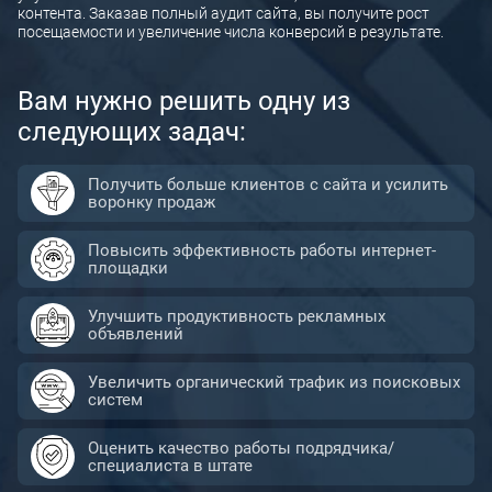
контента. Заказав полный аудит сайта, вы получите рост
Сопровождение разработки сайта
посещаемости и увеличение числа конверсий в результате.
Аудит конкурентов
Вам нужно решить одну из
Продвижение сайта в Яндекс
следующих задач:
Продвижение сайта в Google
SERM — управление репутацией в интернете
Получить больше клиентов с сайта и усилить
воронку продаж
Продвижение сайта (SEO)
Повысить эффективность работы интернет-
площадки
Улучшить продуктивность рекламных
объявлений
Увеличить органический трафик из поисковых
систем
Оценить качество работы подрядчика/
специалиста в штате