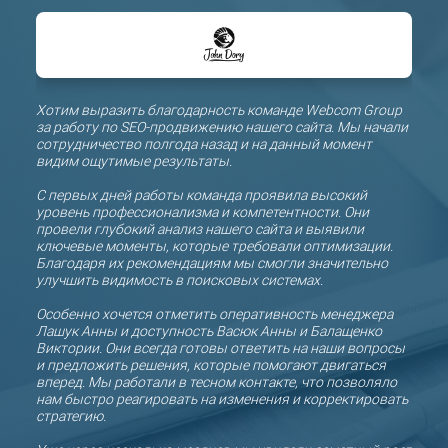
й
Хотим выразить благодарность команде Webcom Group
Благо
за работу по SEO-продвижению нашего сайта. Мы начали
оптим
ых
сотрудничество полгода назад и на данный момент
коман
видим ощутимые результаты.
полуг
ляет
поло
С первых дней работы команда проявила высокий
прод
уровень профессионализма и компетентности. Они
проф
,
провели глубокий анализ нашего сайта и выявили
клиен
ключевые моменты, которые требовали оптимизации.
ями в
Благодаря их рекомендациям мы смогли значительно
Благо
льше
улучшить видимость в поисковых системах.
свои 
увели
окий
Особенно хочется отметить оперативность менеджера
клиен
Лашук Анны и доступность Васюк Анны и Балащенко
регу
Виктории. Они всегда готовы ответить на наши вопросы
и предложить решения, которые помогают двигаться
Отдел
вперед. Мы работали в тесном контакте, что позволяло
готов
нам быстро реагировать на изменения и корректировать
откр
Group
стратегию.
сотр
ую