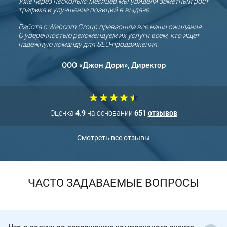
Уже через несколько месяцев мы увидели заметный рост
Мы д
трафика и улучшение позиций в выдаче.
ООО «
партн
Работа с Webcom Group превзошла все наши ожидания.
С уверенностью рекомендуем их услуги всем, кто ищет
СООО
надежную команду для SEO-продвижения.
прод
ООО «Джон Дори», Директор
Оценка
4.9
на основании
651
отзывов
Смотреть все отзывы
ЧАСТО ЗАДАВАЕМЫЕ ВОПРОСЫ