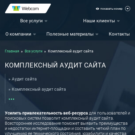
показать номер
Все услуги
Наши клиенты
О компании
Полезные материалы
Контакты
Главная
Все услуги
Комплексный аудит сайта
КОМПЛЕКСНЫЙ АУДИТ САЙТА
Аудит сайта
Комплексный аудит сайта
Стоимость услуги SEO продвижения сайта
Технический SEO-аудит сайта
Усилить привлекательность веб-ресурса
для пользователей и
поисковых систем позволит комплексный аудит сайта.
Аудит юзабилити сайта
Всестороннее исследование поможет выявить преимущества
и недостатки интернет-площадки и составить четкий план по
Выход на новые рынки
улучшению ее технического состояния, юзабилити и качества