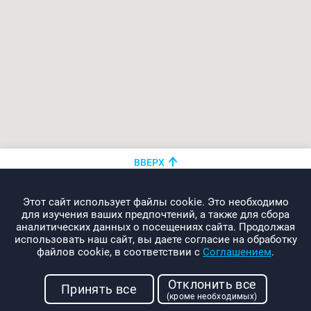
ВВЕРХ
+375 (44)
показать номер
Этот сайт использует файлы cookie. Это необходимо
info@promo-webcom.by
для изучения ваших предпочтений, а также для сбора
аналитических данных о посещениях сайта. Продолжая
использовать наш сайт, вы даете согласие на обработку
файлов cookie, в соответствии с
Соглашением
.
© 2000-2026. Webcom Performance
Отклонить все
г. Минск, ул. Свердлова, 11-332
Принять все
(кроме необходимых)
УНП: 190437288