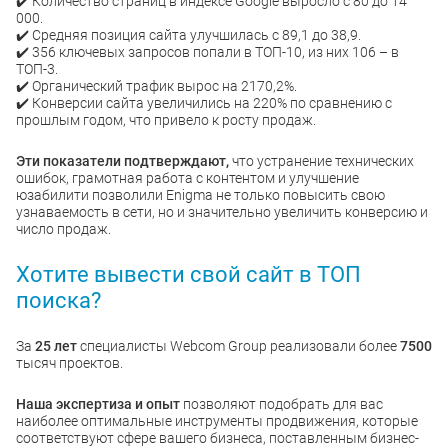
✔️ Количество страниц в индексе Google выросло с 80 до 14
000.
✔️ Средняя позиция сайта улучшилась с 89,1 до 38,9.
✔️ 356 ключевых запросов попали в ТОП-10, из них 106 – в
ТОП-3.
✔️ Органический трафик вырос на 2170,2%.
✔️ Конверсии сайта увеличились на 220% по сравнению с
прошлым годом, что привело к росту продаж.
Эти показатели подтверждают,
что устранение технических
ошибок, грамотная работа с контентом и улучшение
юзабилити позволили Enigma не только повысить свою
узнаваемость в сети, но и значительно увеличить конверсию и
число продаж.
Хотите вывести свой сайт в ТОП
поиска?
За
25 лет
специалисты Webcom Group реализовали более
7500
тысяч проектов.
Наша экспертиза и опыт
позволяют подобрать для вас
наиболее оптимальные инструменты продвижения, которые
соответствуют сфере вашего бизнеса, поставленным бизнес-