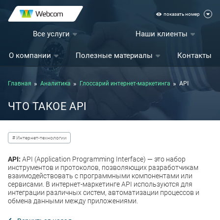
показать номер
Все услуги
Наши клиенты
О компании
Полезные материалы
Контакты
Главная
Аналитика
Глоссарий интернет-маркетинга
API
ЧТО ТАКОЕ API
# Интернет-технологии
API:
API (Application Programming Interface) — это набор
инструментов и протоколов, позволяющих разработчикам
взаимодействовать с программными компонентами или
сервисами. В интернет-маркетинге API используются для
интеграции различных систем, автоматизации процессов и
обмена данными между приложениями.