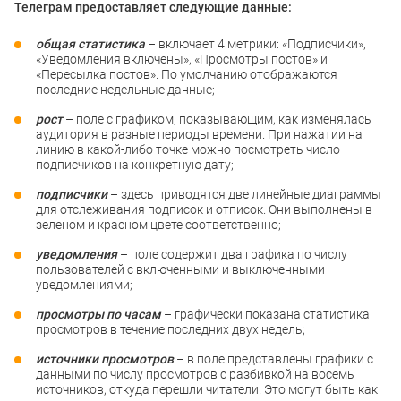
Телеграм предоставляет следующие данные:
общая статистика
– включает 4 метрики: «Подписчики»,
«Уведомления включены», «Просмотры постов» и
«Пересылка постов». По умолчанию отображаются
последние недельные данные;
рост
– поле с графиком, показывающим, как изменялась
аудитория в разные периоды времени. При нажатии на
линию в какой-либо точке можно посмотреть число
подписчиков на конкретную дату;
подписчики
– здесь приводятся две линейные диаграммы
для отслеживания подписок и отписок. Они выполнены в
зеленом и красном цвете соответственно;
уведомления
– поле содержит два графика по числу
пользователей с включенными и выключенными
уведомлениями;
просмотры по часам
– графически показана статистика
просмотров в течение последних двух недель;
источники просмотров
– в поле представлены графики с
данными по числу просмотров с разбивкой на восемь
источников, откуда перешли читатели. Это могут быть как