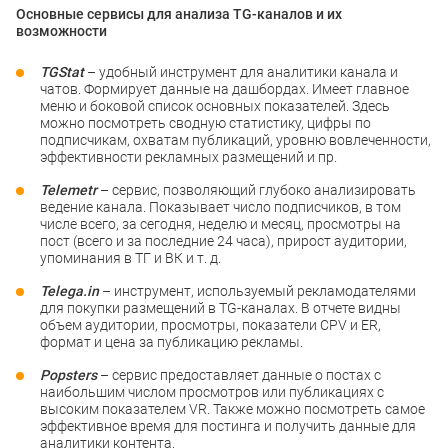
Основные сервисы для анализа TG-каналов и их
возможности
TGStat
– удобный инструмент для аналитики канала и
чатов. Формирует данные на дашбордах. Имеет главное
меню и боковой список основных показателей. Здесь
можно посмотреть сводную статистику, цифры по
подписчикам, охватам публикаций, уровню вовлеченности,
эффективности рекламных размещений и пр.
Telemetr
– сервис, позволяющий глубоко анализировать
ведение канала. Показывает число подписчиков, в том
числе всего, за сегодня, неделю и месяц, просмотры на
пост (всего и за последние 24 часа), прирост аудитории,
упоминания в ТГ и ВК и т. д.
Telega.in
– инструмент, используемый рекламодателями
для покупки размещений в TG-каналах. В отчете видны
объем аудитории, просмотры, показатели CPV и ER,
формат и цена за публикацию рекламы.
Popsters
– сервис предоставляет данные о постах с
наибольшим числом просмотров или публикациях с
высоким показателем VR. Также можно посмотреть самое
эффективное время для постинга и получить данные для
аналитики контента.