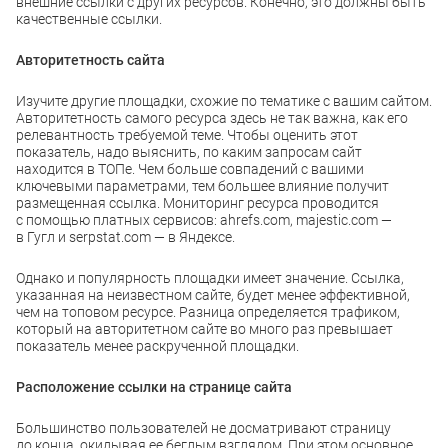
внешние ссылки с других ресурсов. Конечно, это должны быть
качественные ссылки.
Авторитетность сайта
Изучите другие площадки, схожие по тематике с вашим сайтом.
Авторитетность самого ресурса здесь не так важна, как его
релевантность требуемой теме. Чтобы оценить этот
показатель, надо выяснить, по каким запросам сайт
находится в ТОПе. Чем больше совпадений с вашими
ключевыми параметрами, тем большее влияние получит
размещенная ссылка. Мониторинг ресурса проводится
с помощью платных сервисов: ahrefs.com, majestic.com —
в Гугл и serpstat.com — в Яндексе.
Однако и популярность площадки имеет значение. Ссылка,
указанная на неизвестном сайте, будет менее эффективной,
чем на топовом ресурсе. Разница определяется трафиком,
который на авторитетном сайте во много раз превышает
показатель менее раскрученной площадки.
Расположение ссылки на странице сайта
Большинство пользователей не досматривают страницу
до конца, окидывая ее беглым взглядом. При этом основное