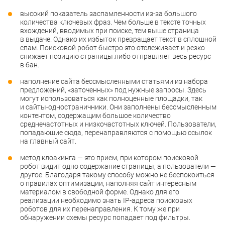
высокий показатель заспамленности из-за большого
количества ключевых фраз. Чем больше в тексте точных
вхождений, вводимых при поиске, тем выше страница
в выдаче. Однако их избыток превращает текст в сплошной
спам. Поисковой робот быстро это отслеживает и резко
снижает позицию страницы либо отправляет весь ресурс
в бан.
наполнение сайта бессмысленными статьями из набора
предложений, «заточенных» под нужные запросы. Здесь
могут использоваться как полноценные площадки, так
и сайты-одностраничники. Они заполнены бессмысленным
контентом, содержащим большое количество
среднечастотных и низкочастотных ключей. Пользователи,
попадающие сюда, перенаправляются с помощью ссылок
на главный сайт.
метод клоакинга — это прием, при котором поисковой
робот видит одно содержание страницы, а пользователи —
другое. Благодаря такому способу можно не беспокоиться
о правилах оптимизации, наполняя сайт интересным
материалом в свободной форме. Однако для его
реализации необходимо знать IP-адреса поисковых
роботов для их перенаправления. К тому же при
обнаружении схемы ресурс попадает под фильтры.